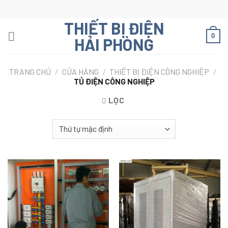
Skip
to
THIẾT BỊ ĐIỆN
content
0
HẢI PHÒNG
TRANG CHỦ
/
CỬA HÀNG
/
THIẾT BỊ ĐIỆN CÔNG NGHIỆP
/
TỦ ĐIỆN CÔNG NGHIỆP
LỌC