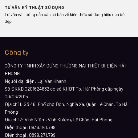
TƯ VẤN KỸ THUẬT SỬ DỤNG
Tư vấn và hướng dẫn các cơ bản về kiến thức sử dụng hiệu quả bền
đẹp
Công ty
CÔNG TY TNHH XÂY DỰNG THƯƠNG MẠI THIẾT BỊ ĐIỆN HẢI
PHÒNG
Người đại diện: Lại Văn Khanh
Số ĐKKD 0201624632 do sở KHĐT Tp. Hải Phòng cấp ngày
09/03/2015
Địa chỉ 1:
Số 46, Phố chợ Đôn, Nghĩa Xá, Quận Lê Chân, Tp Hải
Phòng
Địa chỉ 2:
Vĩnh Niệm, Vĩnh Khiệm, Lê Chân, Hải Phòng
Điện thoại:
0936.841.799
Điện thoại:
0899.271.799