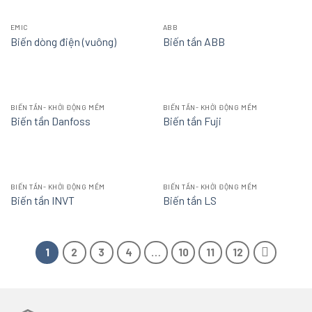
EMIC
ABB
Biến dòng điện (vuông)
Biến tần ABB
BIẾN TẦN- KHỞI ĐỘNG MỀM
BIẾN TẦN- KHỞI ĐỘNG MỀM
Biến tần Danfoss
Biến tần Fuji
BIẾN TẦN- KHỞI ĐỘNG MỀM
BIẾN TẦN- KHỞI ĐỘNG MỀM
Biến tần INVT
Biến tần LS
1
2
3
4
…
10
11
12