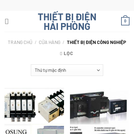
Skip
to
THIẾT BỊ ĐIỆN
content
0
HẢI PHÒNG
TRANG CHỦ
/
CỬA HÀNG
/
THIẾT BỊ ĐIỆN CÔNG NGHIỆP
LỌC