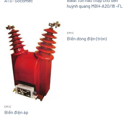
Balat tổn hao thấp cho đèn
ATS- Socomec
huỳnh quang MBH-A20/18 -FL
EMIC
Biến dòng điện (tròn)
EMIC
Biến điện áp