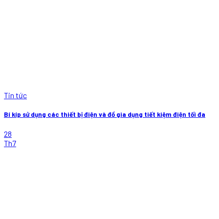
Tin tức
Bí kíp sử dụng các thiết bị điện và đồ gia dụng tiết kiệm điện tối đa
28
Th7