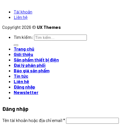
Tài khoản
Liên hệ
Copyright 2026 ©
UX Themes
Tìm kiếm:
Trang chủ
Giới thiệu
Sản phẩm thiết bị điện
Đại lý phân phối
Báo giá sản phẩm
Tin tức
Liên hệ
Đăng nhập
Newsletter
Đăng nhập
Tên tài khoản hoặc địa chỉ email
*