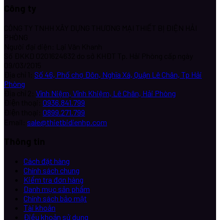
Công ty
CÔNG TY TNHH XÂY DỰNG THƯƠNG MẠI THIẾT BỊ ĐIỆN HẢI
PHÒNG
Người đại diện: Lại Văn Khanh
Số ĐKKD 0201624632 do sở KHĐT Tp. Hải Phòng cấp ngày
09/03/2015
Địa chỉ 1:
Số 46, Phố chợ Đôn, Nghĩa Xá, Quận Lê Chân, Tp Hải
Phòng
Địa chỉ 2:
Vĩnh Niệm, Vĩnh Khiệm, Lê Chân, Hải Phòng
Điện thoại:
0936.841.799
Điện thoại:
0899.271.799
Email:
sale@thietbidienhp.com
Thông tin
Cách đặt hàng
Chính sách chung
Kiểm tra đơn hàng
Danh mục sản phẩm
Chính sách bảo mật
Tài khoản
Điều khoản sử dụng