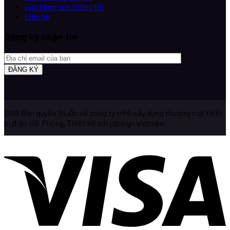
Cửa hàng của chúng tôi
Liên hệ
Đăng ký nhận tin
2019 Bản quyền thuộc về công ty tnhh xây dựng thương mại thiết
bị điện Hải Phòng. Thiết kế bởi jdesign vietnam.