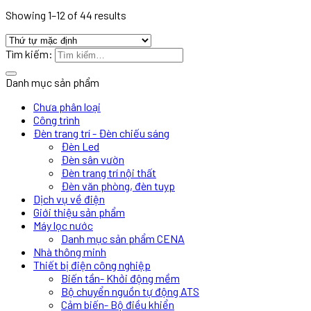
Showing 1–12 of 44 results
Tìm kiếm:
Danh mục sản phẩm
Chưa phân loại
Công trình
Đèn trang trí - Đèn chiếu sáng
Đèn Led
Đèn sân vườn
Đèn trang trí nội thất
Đèn văn phòng, đèn tuyp
Dịch vụ về điện
Giới thiệu sản phẩm
Máy lọc nước
Danh mục sản phẩm CENA
Nhà thông minh
Thiết bị điện công nghiệp
Biến tần- Khởi động mềm
Bộ chuyển nguồn tự động ATS
Cảm biến- Bộ điều khiển