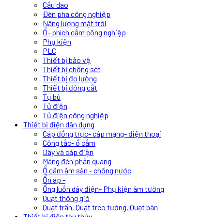
Cầu dao
Đèn pha công nghiệp
Năng lượng mặt trời
Ổ- phích cắm công nghiệp
Phụ kiện
PLC
Thiết bị bảo vệ
Thiết bị chống sét
Thiết bị đo lường
Thiết bị đóng cắt
Tụ bù
Tủ điện
Tủ điện công nghiệp
Thiết bị điện dân dụng
Cáp đồng trục- cáp mạng- điện thoại
Công tắc- ổ cắm
Dây và cáp điện
Máng đèn phản quang
Ổ cắm âm sàn - chống nước
Ổn áp -
Ống luồn dây điện- Phụ kiện âm tường
Quạt thông gió
Quạt trần, Quạt treo tường, Quạt bàn
Thiết bị điện tàu thủy