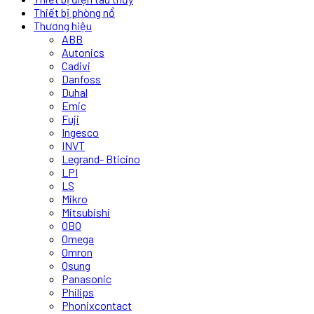
Thiết bị phòng nổ
Thương hiệu
ABB
Autonics
Cadivi
Danfoss
Duhal
Emic
Fuji
Ingesco
INVT
Legrand- Bticino
LPI
LS
Mikro
Mitsubishi
OBO
Omega
Omron
Osung
Panasonic
Philips
Phonixcontact