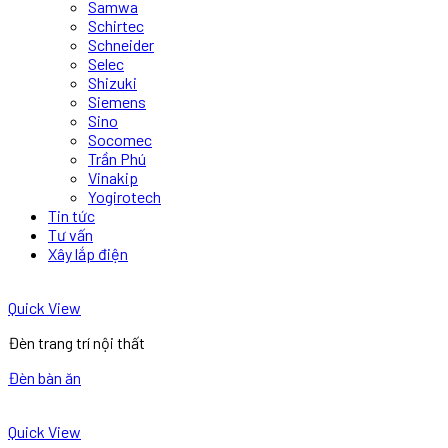
Samwa
Schirtec
Schneider
Selec
Shizuki
Siemens
Sino
Socomec
Trần Phú
Vinakip
Yogirotech
Tin tức
Tư vấn
Xây lắp điện
Quick View
Đèn trang trí nội thất
Đèn bàn ăn
Quick View