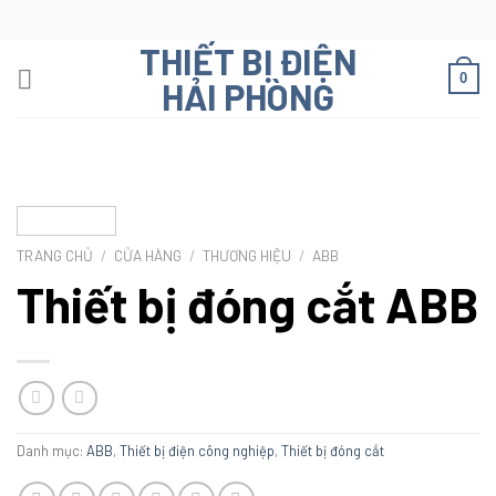
Skip
to
THIẾT BỊ ĐIỆN
content
0
HẢI PHÒNG
TRANG CHỦ
/
CỬA HÀNG
/
THƯƠNG HIỆU
/
ABB
Thiết bị đóng cắt ABB
Danh mục:
ABB
,
Thiết bị điện công nghiệp
,
Thiết bị đóng cắt