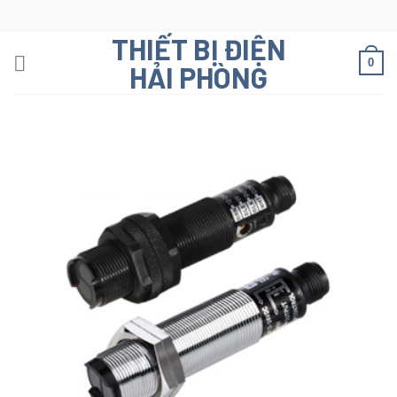
Skip
to
THIẾT BỊ ĐIỆN
content
0
HẢI PHÒNG