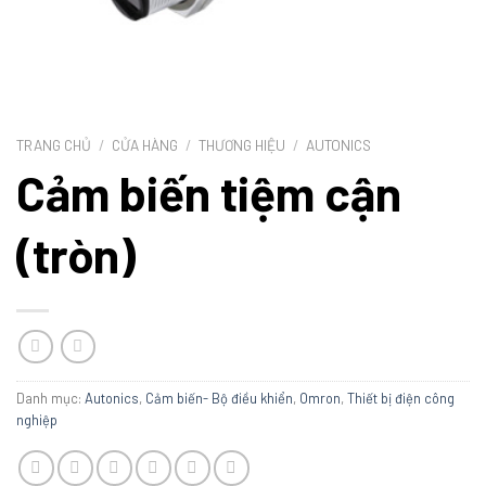
TRANG CHỦ
/
CỬA HÀNG
/
THƯƠNG HIỆU
/
AUTONICS
Cảm biến tiệm cận
(tròn)
Danh mục:
Autonics
,
Cảm biến- Bộ điều khiển
,
Omron
,
Thiết bị điện công
nghiệp