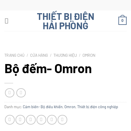
Skip
to
THIẾT BỊ ĐIỆN
content
0
HẢI PHÒNG
TRANG CHỦ
/
CỬA HÀNG
/
THƯƠNG HIỆU
/
OMRON
Bộ đếm- Omron
Danh mục:
Cảm biến- Bộ điều khiển
,
Omron
,
Thiết bị điện công nghiệp