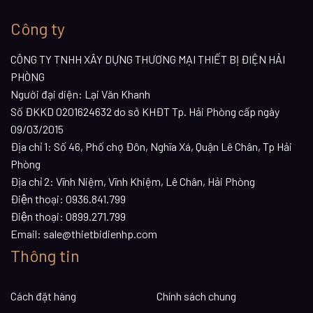
Công ty
CÔNG TY TNHH XÂY DỰNG THƯƠNG MẠI THIẾT BỊ ĐIỆN HẢI
PHÒNG
Người đại diện: Lại Văn Khanh
Số ĐKKD 0201624632 do sở KHĐT Tp. Hải Phòng cấp ngày
09/03/2015
Địa chỉ 1:
Số 46, Phố chợ Đôn, Nghĩa Xá, Quận Lê Chân, Tp Hải
Phòng
Địa chỉ 2:
Vĩnh Niệm, Vĩnh Khiệm, Lê Chân, Hải Phòng
Điện thoại:
0936.841.799
Điện thoại:
0899.271.799
Email:
sale@thietbidienhp.com
Thông tin
Cách đặt hàng
Chính sách chung