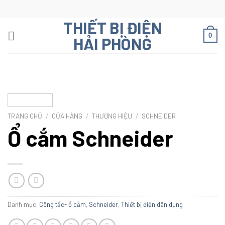
Skip
to
THIẾT BỊ ĐIỆN
content
0
HẢI PHÒNG
TRANG CHỦ
/
CỬA HÀNG
/
THƯƠNG HIỆU
/
SCHNEIDER
Ổ cắm Schneider
Danh mục:
Công tắc- ổ cắm
,
Schneider
,
Thiết bị điện dân dụng