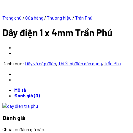
Trang chủ
/
Cửa hàng
/
Thương hiệu
/
Trần Phú
Dây điện 1 x 4mm Trần Phú
Danh mục:
Dây và cáp điện
,
Thiết bị điện dân dụng
,
Trần Phú
Mô tả
Đánh giá (0)
Đánh giá
Chưa có đánh giá nào.