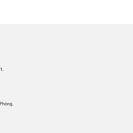
́t.
i Phòng.