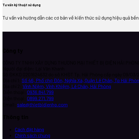
Tư vấn kỹ thuật sử dụng
Tư vấn và hướng dẫn các cơ bản về kiến thức sử dụng hiệu quả bề
Công ty
CÔNG TY TNHH XÂY DỰNG THƯƠNG MẠI THIẾT BỊ ĐIỆN HẢI PHÒN
Người đại diện: Lại Văn Khanh
Số ĐKKD 0201624632 do sở KHĐT Tp. Hải Phòng cấp ngày 09/03/
Địa chỉ 1:
Số 46, Phố chợ Đôn, Nghĩa Xá, Quận Lê Chân, Tp Hải Phò
Địa chỉ 2:
Vĩnh Niệm, Vĩnh Khiệm, Lê Chân, Hải Phòng
Điện thoại:
0936.841.799
Điện thoại:
0899.271.799
Email:
sale@thietbidienhp.com
Thông tin
Cách đặt hàng
Chính sách chung