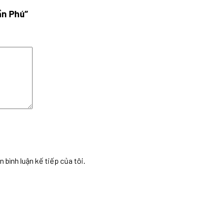
ần Phú”
n bình luận kế tiếp của tôi.