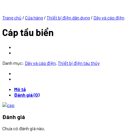
Trang chủ
/
Cửa hàng
/
Thiết bị điện dân dụng
/
Dây và cáp điện
Cáp tầu biển
Danh mục:
Dây và cáp điện
,
Thiết bị điện tàu thủy
Mô tả
Đánh giá (0)
Đánh giá
Chưa có đánh giá nào.