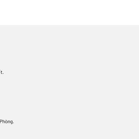
́t.
i Phòng.