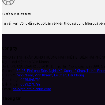
Tư vấn kỹ thuật sử dụng
Tư vấn và hướng dẫn các cơ bản về kiến thức sử dụng hiệu quả bề
Công ty
CÔNG TY TNHH XÂY DỰNG THƯƠNG MẠI THIẾT BỊ ĐIỆN HẢI PHÒN
Người đại diện: Lại Văn Khanh
Số ĐKKD 0201624632 do sở KHĐT Tp. Hải Phòng cấp ngày 09/03/
Địa chỉ 1:
Số 46, Phố chợ Đôn, Nghĩa Xá, Quận Lê Chân, Tp Hải Phò
Địa chỉ 2:
Vĩnh Niệm, Vĩnh Khiệm, Lê Chân, Hải Phòng
Điện thoại:
0936.841.799
Điện thoại:
0899.271.799
Email:
sale@thietbidienhp.com
Thông tin