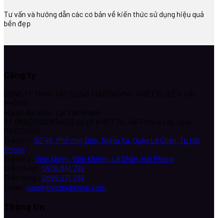
Tư vấn và hướng dẫn các cơ bản về kiến thức sử dụng hiệu quả
bền đẹp
Công ty
CÔNG TY TNHH XÂY DỰNG THƯƠNG MẠI THIẾT BỊ ĐIỆN HẢI
PHÒNG
Người đại diện: Lại Văn Khanh
Số ĐKKD 0201624632 do sở KHĐT Tp. Hải Phòng cấp ngày
09/03/2015
Địa chỉ 1:
Số 46, Phố chợ Đôn, Nghĩa Xá, Quận Lê Chân, Tp Hải
Phòng
Địa chỉ 2:
Vĩnh Niệm, Vĩnh Khiệm, Lê Chân, Hải Phòng
Điện thoại:
0936.841.799
Điện thoại:
0899.271.799
Email:
sale@thietbidienhp.com
Thông tin