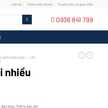
Liên hệ
Chính sách chung
Thanh toán và giao nhận
0936 841 799
ệ
BỊ ĐIỆN DÂN DỤNG
/
CÁP
I
vi nhiều
 điện thoại
,
Thiết bị điện dân