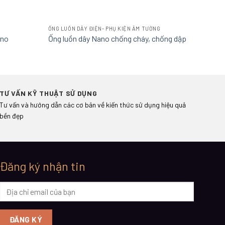
ỐNG LUỒN DÂY ĐIỆN- PHỤ KIỆN ÂM TƯỜNG
ino
Ống luồn dây Nano chống cháy, chống dập
TƯ VẤN KỸ THUẬT SỬ DỤNG
Tư vấn và hướng dẫn các cơ bản về kiến thức sử dụng hiệu quả
bền đẹp
Đăng ký nhận tin