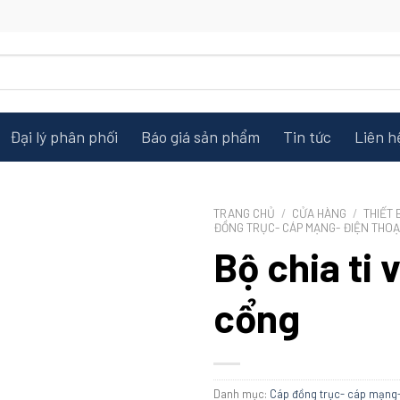
Đại lý phân phối
Báo giá sản phẩm
Tin tức
Liên h
TRANG CHỦ
/
CỬA HÀNG
/
THIẾT 
ĐỒNG TRỤC- CÁP MẠNG- ĐIỆN THOẠ
Bộ chia ti 
cổng
Danh mục:
Cáp đồng trục- cáp mạng-