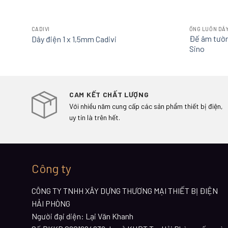
CADIVI
ỐNG LUỒN DÂY
Đế âm tườn
Dây điện 1 x 1,5mm Cadivi
Sino
CAM KẾT CHẤT LƯỢNG
Với nhiều năm cung cấp các sản phẩm thiết bị điện,
uy tín là trên hết.
Công ty
CÔNG TY TNHH XÂY DỰNG THƯƠNG MẠI THIẾT BỊ ĐIỆN
HẢI PHÒNG
Người đại diện: Lại Văn Khanh