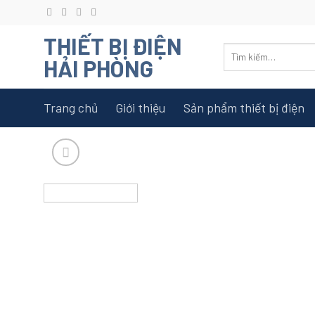
Skip
to
THIẾT BỊ ĐIỆN
content
Tìm
HẢI PHÒNG
kiếm:
Trang chủ
Giới thiệu
Sản phẩm thiết bị điện